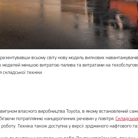
 презентувавши всьому світу нову модель вилкових навантажувачів 
ніх моделей меншою витратою палива та витратами на техобслугов
 складської техніки.
вигуном власного виробництва Toyota, в якому встановлений сажов
обігаючи потраплянню канцерогенних речовин у повітря.
Складськи
роботу. Техніка також доступна у версії зрідженого нафтового газ