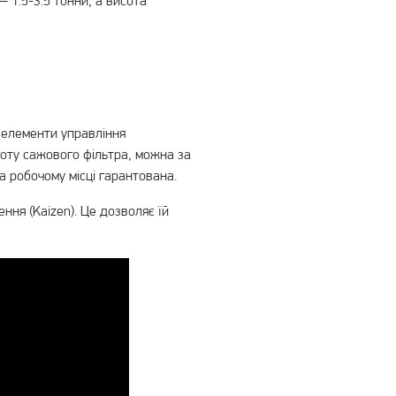
 1.5-3.5 тонни, а висота
і елементи управління
боту сажового фільтра, можна за
 робочому місці гарантована.
ня (Kaizen). Це дозволяє їй