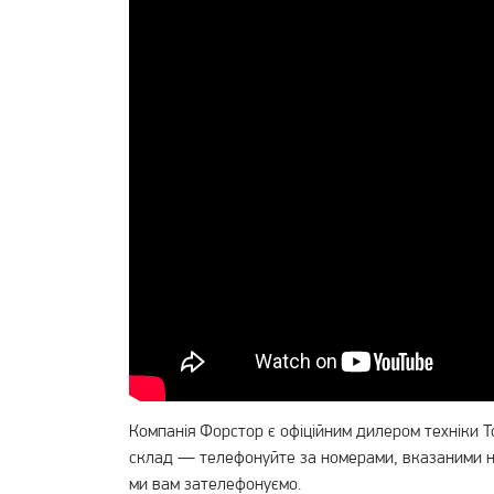
Компанія Форстор є офіційним дилером техніки T
склад — телефонуйте за номерами, вказаними н
ми вам зателефонуємо.