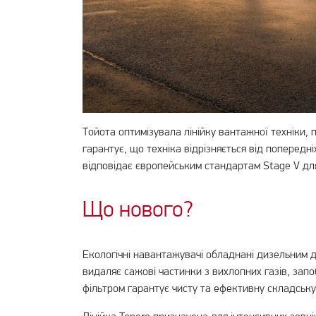
Тойота оптимізувала лінійку вантажної техніки,
гарантує, що техніка відрізняється від поперед
відповідає європейським стандартам Stage V для
Що нового?
Екологічні навантажувачі обладнані дизельним д
видаляє сажові частинки з вихлопних газів, зап
фільтром гарантує чисту та ефективну складську 