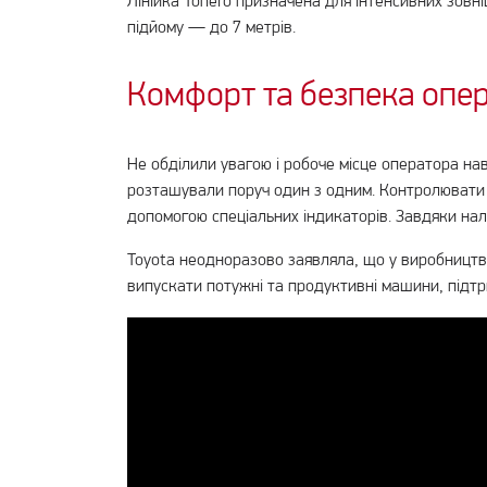
Лінійка Tonero призначена для інтенсивних зовні
підйому — до 7 метрів.
Комфорт та безпека опе
Не обділили увагою і робоче місце оператора на
розташували поруч один з одним. Контролювати ф
допомогою спеціальних індикаторів. Завдяки нал
Toyota неодноразово заявляла, що у виробництві
випускати потужні та продуктивні машини, підтр