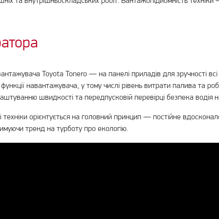
шніх та внутрішньоскладських робіт. Вантажопідйомність техніки —
ратора
вантажувача Toyota Tonero — на панелі приладів для зручності вс
ункції навантажувача, у тому числі рівень витрати палива та ро
аштуванню швидкості та передпусковій перевірці безпека водія на
 техніки орієнтується на головний принцип — постійне вдосконален
имуючи тренд на турботу про екологію.