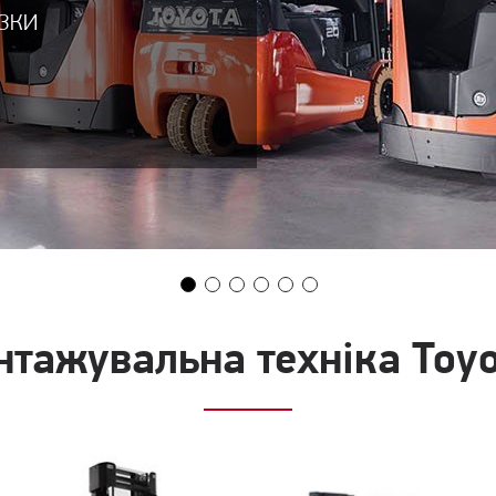
ІЗКИ
нтажувальна техніка Toyo