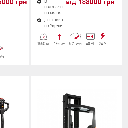
5000 грн
від 188000 грн
В
наявності
на складі
Доставка
по Україні
1550 кг
195 мм
5,2 км/ч
40 Аh
24 V
м/ч
70 dB