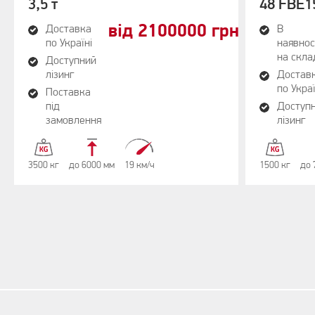
3,5 т
48 FBE1
від 2100000 грн
Доставка
В
по Україні
наявнос
на скла
Доступний
лізинг
Достав
по Украї
Поставка
під
Доступ
замовлення
лізинг
3500 кг
до 6000 мм
19 км/ч
1500 кг
до 