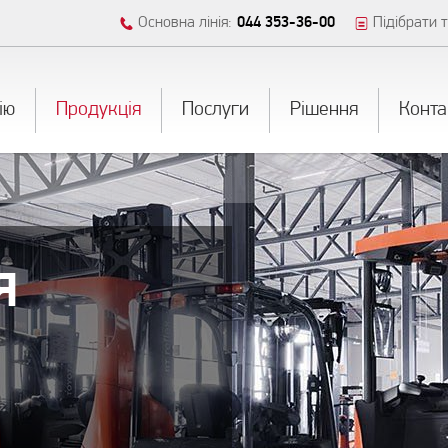
Основна лінія:
044 353-36-00
Підібрати т
iю
Продукція
Послуги
Рішення
Конта
Я
ОВІ
EFLEX
ВАЧІ
ВАЧІ
ВАЧІ
ТНИХ СТЕЛАЖНИХ
ТОНН