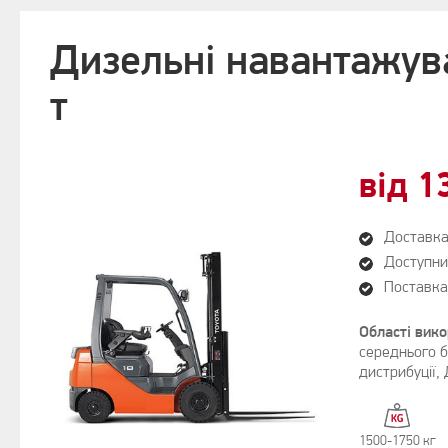
Дизельні навантажува
т
від 1
Доставка 
Доступни
Поставка
Області вик
середнього б
дистрибуції
,
1500-1750 кг