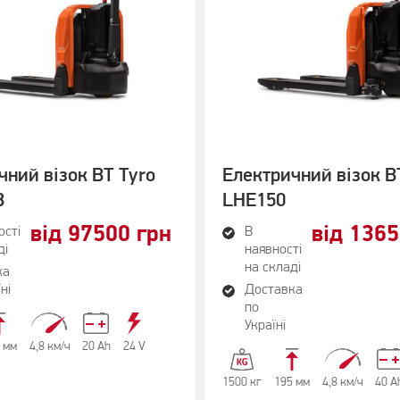
чний візок BT Tyro
Електричний візок B
B
LHE150
від 97500 грн
від 136
ості
В
ді
наявності
на складі
ка
ні
Доставка
по
Україні
 мм
4,8 км/ч
20 Аh
24 V
1500 кг
195 мм
4,8 км/ч
40 А