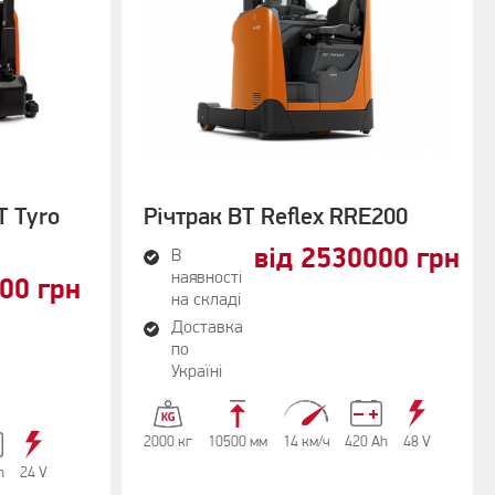
T Tyro
Річтрак BT Reflex RRE200
від 2530000 грн
В
наявності
500 грн
на складі
Доставка
по
Україні
2000 кг
10500 мм
14 км/ч
420 Аh
48 V
h
24 V