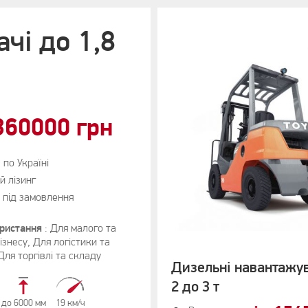
чі до 1,8
360000 грн
по Україні
й лізинг
 під замовлення
ористання
:
Для малого та
ізнесу
,
Для логістики та
Для торгівлі та складу
Дизельні навантажув
2 до 3 т
до 6000 мм
19 км/ч