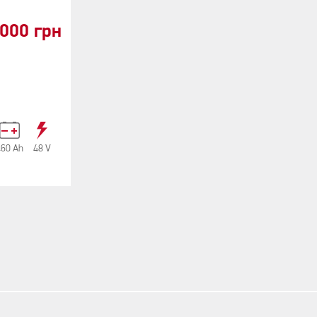
0000 грн
460 Аh
48 V