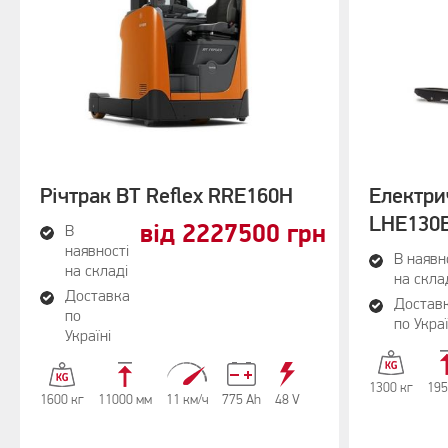
Річтрак BT Reflex RRE160H
Електри
LHE130
від 2227500 грн
В
наявності
В наявн
на складі
на скла
Доставка
Достав
по
по Украї
Україні
1300 кг
195
1600 кг
11000 мм
11 км/ч
775 Аh
48 V