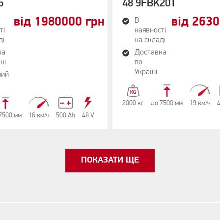
5
48 9FBK20T
від 1980000 грн
від 263
В
ті
наявності
ді
на складі
ка
Доставка
ні
по
Україні
ний
2000 кг
до 7500 мм
19 км/ч
7500 мм
16 км/ч
500 Аh
48 V
ПОКАЗАТИ ЩЕ