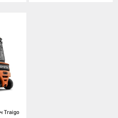
65 dB
 Traigo