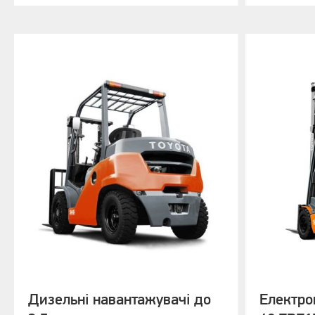
70 dB
64 dB
Дизельні навантажувачі до
Електро