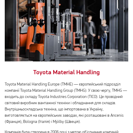
Toyota Material Handling
Toyota Material Handling Europe (TMHE) — європейський підрозділ
компанії Toyota Material Handling Group (TMHG). У свою чергу, TMHG —
входить до складу Toyota Industries Corporation (TICO). Це провідний
світовий виробник вантажної техніки і обладнання для складів.
Внутрішньоскладська техніка, що імпортована в Україну,
виготовляється на європейських заводах, які розташовані в Ancenis
(Франція), Bologna (Італія) і Mjölby (Швеція).
Компанія була створена в 2006 році з метою об'єднання компаній