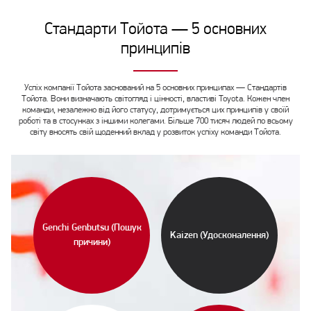
Стандарти Тойота — 5 основних
принципів
Успіх компанії Тойота заснований на 5 основних принципах — Стандартів
Тойота. Вони визначають світогляд і цінності, властиві Toyota. Кожен член
команди, незалежно від його статусу, дотримується цих принципів у своїй
роботі та в стосунках з іншими колегами. Більше 700 тисяч людей по всьому
світу вносять свій щоденний вклад у розвиток успіху команди Тойота.
Genchi Genbutsu (Пошук
Kaizen (Удосконалення)
причини)