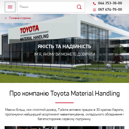
044 353-36-00
067 474-76-00
Головна сторiнка
ЯКІСТЬ ТА НАДІЙНІСТЬ
ІМ'Я, ЯКОМУ ВИ МОЖЕТЕ ДОВІРЯТИ
Про компанію Toyota Material Handling
Маючи більш, ніж столітній досвід, Тойота активно працює в 30 країнах Європи,
пропонуючи найширший асортимент навантажувачів, складського обладнання і
багатосторонню сервісну підтримку.