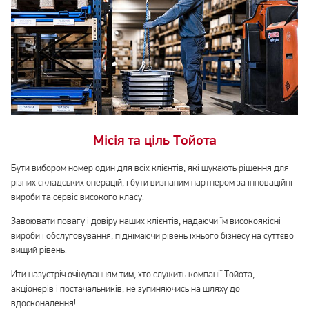
Місія та ціль Тойота
Бути вибором номер один для всіх клієнтів, які шукають рішення для
різних складських операцій, і бути визнаним партнером за інноваційні
вироби та сервіс високого класу.
Завоювати повагу і довіру наших клієнтів, надаючи їм високоякісні
вироби і обслуговування, піднімаючи рівень їхнього бізнесу на суттєво
вищий рівень.
Йти назустріч очікуванням тим, хто служить компанії Тойота,
акціонерів і постачальників, не зупиняючись на шляху до
вдосконалення!