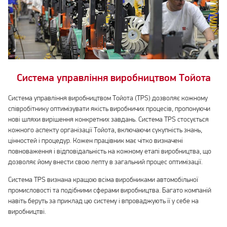
Система управління виробництвом Тойота
Система управління виробництвом Тойота (TPS) дозволяє кожному
співробітнику оптимізувати якість виробничих процесів, пропонуючи
нові шляхи вирішення конкретних завдань. Система TPS стосується
кожного аспекту організації Тойота, включаючи сукупність знань,
цінностей і процедур. Кожен працівник має чітко визначені
повноваження і відповідальність на кожному етапі виробництва, що
дозволяє йому внести свою лепту в загальний процес оптимізації.
Система TPS визнана кращою всіма виробниками автомобільної
промисловості та подібними сферами виробництва. Багато компаній
навіть беруть за приклад цю систему і впроваджують її у себе на
виробництві.