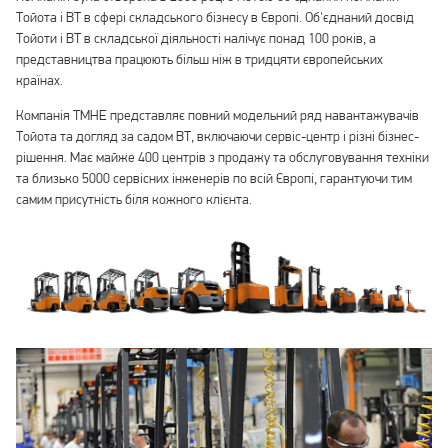
Тойота і ВТ в сфері складського бізнесу в Європі. Об'єднаний досвід
Тойоти і ВТ в складської діяльності налічує понад 100 років, а
представництва працюють більш ніж в тридцяти європейських
країнах.
Компанія ТМНЕ представляє повний модельний ряд навантажувачів
Тойота та догляд за садом ВТ, включаючи сервіс-центр і різні бізнес-
рішення. Має майже 400 центрів з продажу та обслуговування техніки
та близько 5000 сервісних інженерів по всій Європі, гарантуючи тим
самим присутність біля кожного клієнта.