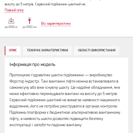
висоту до 5 метрів. Сервісний підйомник шахтний не…
Повний опис
Всі характеристики
до 6000 кг
до 5000 мм
ОПИС
ТЕХНІЧНІ ХАРАКТЕРИСТИКИ
ОБЛАСТІ ВИКОРИСТАННЯ
Інформація про модель
Пропонуємо гідравлічні шахтні підйомники — виробництво
Форстор Індастрі. Такі вантажні ліфти можна встановлювати в
самонесучу або вже існуючу шахту. Це надійне обладнання, яке
може ефективно переміщувати вантажі на висоту до 5 метрів.
Сервісний підйомник шахтний не вимагає наявності машинного
відділення, його не потрібно реєструвати в органах контролю.
Підйомна платформа є бюджетною альтернативою вантажному
ліфту, а наявність шахти дозволяє підвищити безпеку
експлуатації і запобігти падінню вантажу.