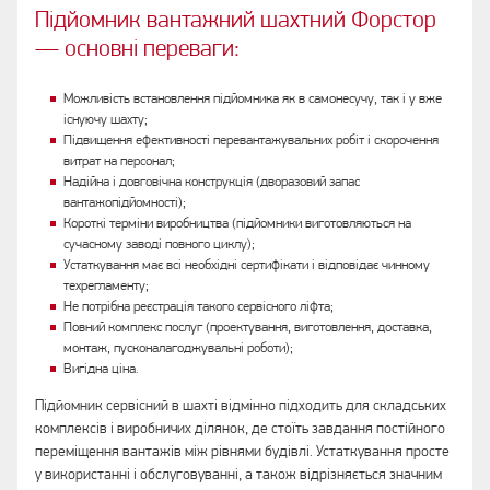
Підйомник вантажний шахтний Форстор
— основні переваги:
Можливість встановлення підйомника як в самонесучу, так і у вже
існуючу шахту;
Підвищення ефективності перевантажувальних робіт і скорочення
витрат на персонал;
Надійна і довговічна конструкція (дворазовий запас
вантажопідйомності);
Короткі терміни виробництва (підйомники виготовляються на
сучасному заводі повного циклу);
Устаткування має всі необхідні сертифікати і відповідає чинному
техрегламенту;
Не потрібна реєстрація такого сервісного ліфта;
Повний комплекс послуг (проектування, виготовлення, доставка,
монтаж, пусконалагоджувальні роботи);
Вигідна ціна.
Підйомник сервісний в шахті відмінно підходить для складських
комплексів і виробничих ділянок, де стоїть завдання постійного
переміщення вантажів між рівнями будівлі. Устаткування просте
у використанні і обслуговуванні, а також відрізняється значним