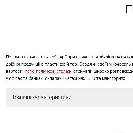
П
Поличкові стелажі легкої серії призначені для зберігання невел
дрібної продукції в пластиковій тарі. Завдяки своїй універсально
вартості,
легкі поличкові стелажі
отримали широке розповсюдж
у офісах та банках, складах і магазинах, СТО та майстернях.
Технічні характеристики