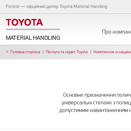
Forstor — офіційний дилер Toyota Material Handling
Про компан
Головна сторiнка
Послуги та сервіс Toyota
Комплексне оснащен
Основне призначення поличко
універсальні стелажі з поли
допустимим навантаженням на