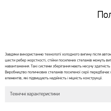
Пол
Завдяки використанню технології холодного вигину після авто
шести ребер жорсткості, стійки посилених стелажів можуть ви
навантаження. Такі системи зберігання мають несучу здатність
Виробництво поличкових стелажів посиленої серії передбачає 
елементів, які підвищують надійність і міцність конструкції.
Технічні характеристики