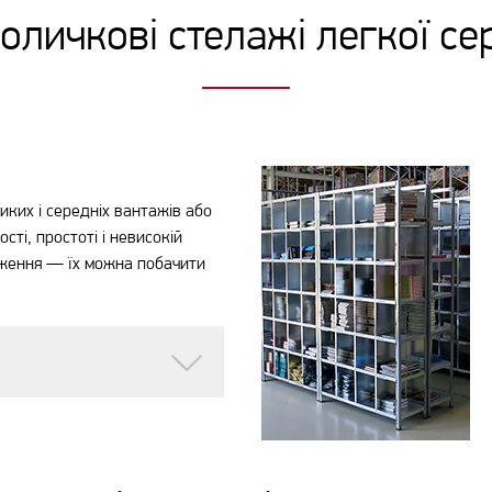
оличкові стелажі легкої сер
иких і середніх вантажів або
сті, простоті і невисокій
ення — їх можна побачити