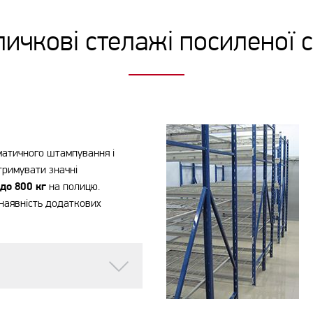
ичкові стелажі посиленої с
матичного штампування і
тримувати значні
до 800 кг
на полицю.
наявність додаткових