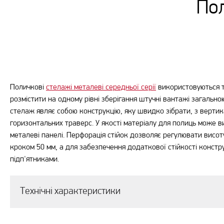
Пол
Поличкові
стелажі металеві середньої серії
використовуються та
розмістити на одному рівні зберігання штучні вантажі загально
стелаж являє собою конструкцію, яку швидко зібрати, з вертика
горизонтальних траверс. У якості матеріалу для полиць може 
металеві панелі. Перфорація стійок дозволяє регулювати висо
кроком 50 мм, а для забезпечення додаткової стійкості констру
підп'ятниками.
Технічні характеристики