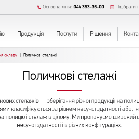
Основна лінія:
044 353-36-00
Підібрати т
iю
Продукція
Послуги
Рішення
Конта
ня складу
Поличкові стелажі
Поличкові стелажі
вих стелажів — зберігання різної продукції на полицях
цями класифікуються за рівнем несучої здатності або,
 полицю і стелаж в цілому. Ми пропонуємо широкий ви
несучої здатності і в різних конфігураціях.