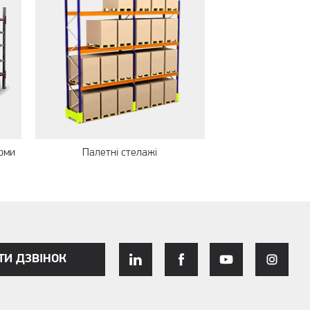
орми
Палетні стелажі
ТИ ДЗВІНОК