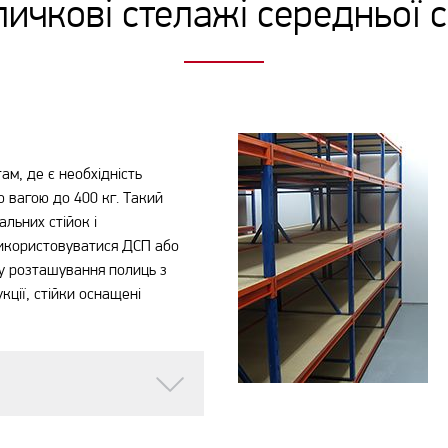
ичкові стелажі середньої с
м, де є необхідність
ю вагою до 400 кг. Такий
льних стійок і
використовуватися ДСП або
ту розташування полиць з
кції, стійки оснащені