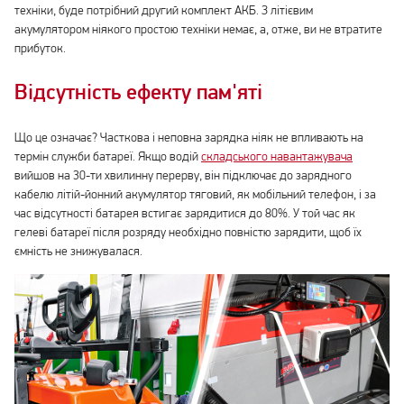
техніки, буде потрібний другий комплект АКБ. З літієвим
акумулятором ніякого простою техніки немає, а, отже, ви не втратите
прибуток.
Відсутність ефекту пам'яті
Що це означає? Часткова і неповна зарядка ніяк не впливають на
термін служби батареї. Якщо водій
складського навантажувача
вийшов на 30-ти хвилинну перерву, він підключає до зарядного
кабелю літій-йонний акумулятор тяговий, як мобільний телефон, і за
час відсутності батарея встигає зарядитися до 80%. У той час як
гелеві батареї після розряду необхідно повністю зарядити, щоб їх
ємність не знижувалася.