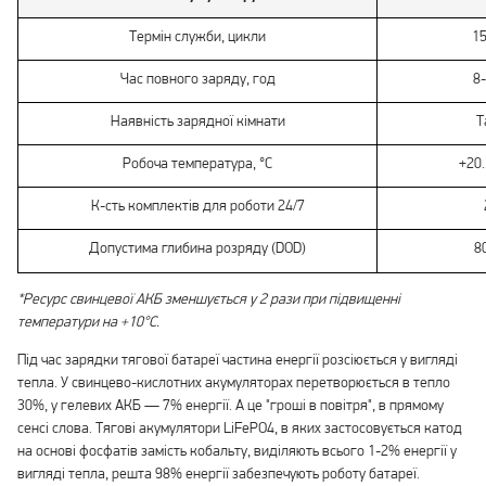
Термін служби, цикли
1
Час повного заряду, год
8
Наявність зарядної кімнати
Т
Робоча температура, °С
+20.
К-сть комплектів для роботи 24/7
Допустима глибина розряду (DOD)
8
*Ресурс свинцевої АКБ зменшується у 2 рази при підвищенні
температури на +10°С.
Під час зарядки тягової батареї частина енергії розсіюється у вигляді
тепла. У свинцево-кислотних акумуляторах перетворюється в тепло
30%, у гелевих АКБ — 7% енергії. А це "гроші в повітря", в прямому
сенсі слова. Тягові акумулятори LiFePO4, в яких застосовується катод
на основі фосфатів замість кобальту, виділяють всього 1-2% енергії у
вигляді тепла, решта 98% енергії забезпечують роботу батареї.