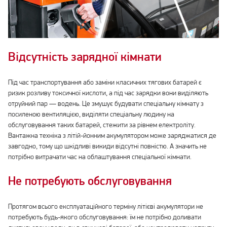
Відсутність зарядної кімнати
Під час транспортування або заміни класичних тягових батарей є
ризик розливу токсичної кислоти, а під час зарядки вони виділяють
отруйний пар — водень. Це змушує будувати спеціальну кімнату з
посиленою вентиляцією, виділяти спеціальну людину на
обслуговування таких батарей, стежити за рівнем електроліту.
Вантажна техніка з літій-йонним акумулятором може заряджатися де
завгодно, тому що шкідливі викиди відсутні повністю. А значить не
потрібно витрачати час на облаштування спеціальної кімнати.
Не потребують обслуговування
Протягом всього експлуатаційного терміну літієві акумулятори не
потребують будь-якого обслуговування: їм не потрібно доливати