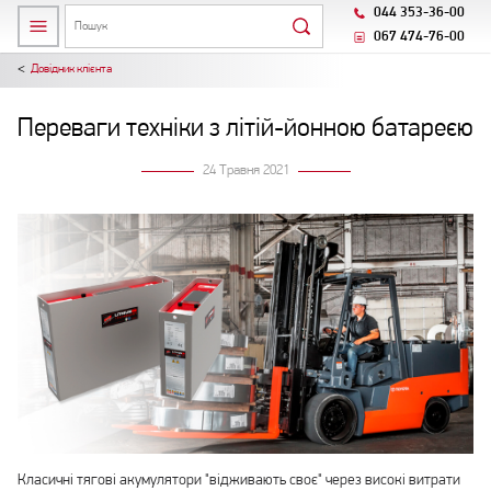
044 353-36-00
067 474-76-00
Довідник клієнта
Переваги техніки з літій-йонною батареєю
24 Травня 2021
Класичні тягові акумулятори "відживають своє" через високі витрати