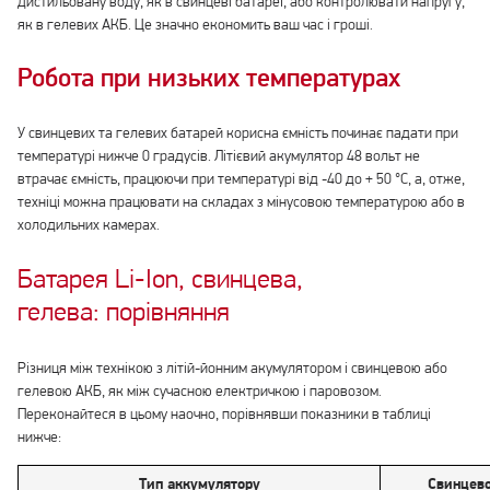
дистильовану воду, як в свинцеві батареї, або контролювати напругу,
як в гелевих АКБ. Це значно економить ваш час і гроші.
Робота при низьких температурах
У свинцевих та гелевих батарей корисна ємність починає падати при
температурі нижче 0 градусів. Літієвий акумулятор 48 вольт не
втрачає ємність, працюючи при температурі від -40 до + 50 °С, а, отже,
техніці можна працювати на складах з мінусовою температурою або в
холодильних камерах.
Батарея Li-Ion, свинцева,
гелева: порівняння
Різниця між технікою з літій-йонним акумулятором і свинцевою або
гелевою АКБ, як між сучасною електричкою і паровозом.
Переконайтеся в цьому наочно, порівнявши показники в таблиці
нижче:
Тип аккумулятору
Свинцево