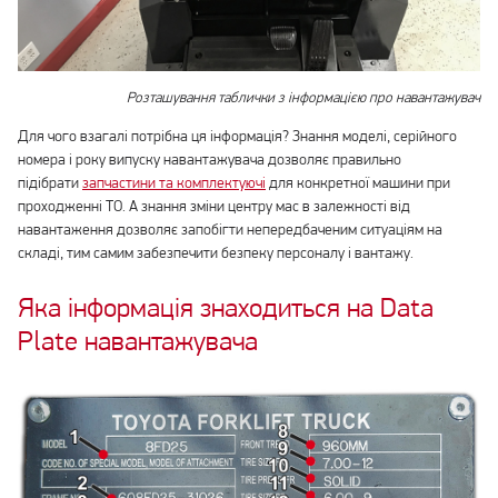
Розташування таблички з інформацією про навантажувач
Для чого взагалі потрібна ця інформація? Знання моделі, серійного
номера і року випуску навантажувача дозволяє правильно
підібрати
запчастини та комплектуючі
для конкретної машини при
проходженні ТО. А знання зміни центру мас в залежності від
навантаження дозволяє запобігти непередбаченим ситуаціям на
складі, тим самим забезпечити безпеку персоналу і вантажу.
Яка інформація знаходиться на Data
Plate навантажувача