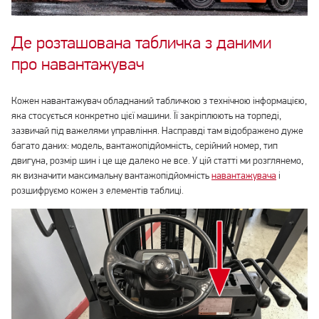
Де розташована табличка з даними
про навантажувач
Кожен навантажувач обладнаний табличкою з технічною інформацією,
яка стосується конкретно цієї машини. Її закріплюють на торпеді,
зазвичай під важелями управління. Насправді там відображено дуже
багато даних: модель, вантажопідйомність, серійний номер, тип
двигуна, розмір шин і це ще далеко не все. У цій статті ми розглянемо,
як визначити максимальну вантажопідйомність
навантажувача
і
розшифруємо кожен з елементів таблиці.