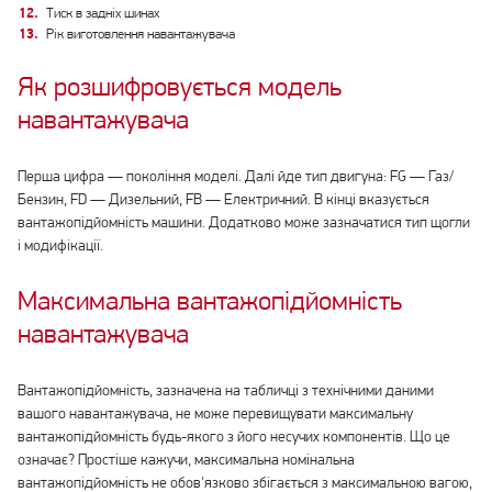
Тиск в задніх шинах
Рік виготовлення навантажувача
Як розшифровується модель
навантажувача
Перша цифра — покоління моделі. Далі йде тип двигуна: FG — Газ/
Бензин, FD — Дизельний, FB — Електричний. В кінці вказується
вантажопідйомність машини. Додатково може зазначатися тип щогли
і модифікації.
Максимальна вантажопідйомність
навантажувача
Вантажопідйомність, зазначена на табличці з технічними даними
вашого навантажувача, не може перевищувати максимальну
вантажопідйомність будь-якого з його несучих компонентів. Що це
означає? Простіше кажучи, максимальна номінальна
вантажопідйомність не обов'язково збігається з максимальною вагою,