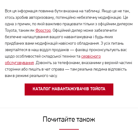
Вся ця інформація повинна бути вказана на табличці. Якщо це не так,
хтось зробив авторизовану, потенційно небезпечну модифікацію. Це
одна з причин, по якій важливо працювати тільки з офіційним дилером
Toyota, таким як
Форстор
. Офіційний дилер може забезпечити
безпечне налаштування вашого навантажувача і будь-яких
придбаних вами модифікацій навісного обладнання. З усіх питань
звертайтеся в наш відділ продажів — фахівці проконсультують вас
щодо особливостей складської техніки та
сервісного
обслуговування
. Дзвоніть за телефонами, вказаними у верхній частині
сторінки або пишіть в чат справа — там реальна людина відповість
вам в режимі реального часу.
КАТАЛОГ НАВАНТАЖУВАЧІВ ТОЙОТА
Почитайте також