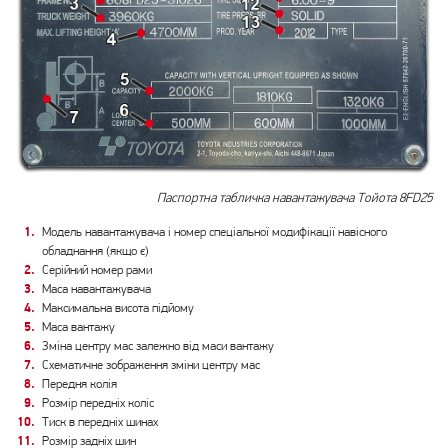
Паспортна табличка навантажувача Тойота 8FD25
Модель навантажувача і номер спеціальної модифікації навісного
обладнання (якщо є)
Серійний номер рами
Маса навантажувача
Максимальна висота підйому
Маса вантажу
Зміна центру мас залежно від маси вантажу
Схематичне зображення зміни центру мас
Передня колія
Розмір передніх коліс
Тиск в передніх шинах
Розмір задніх шин