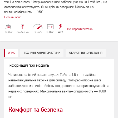
техніка для складу. Чотирьохопорне шасі забезпечуює машині стійкість, що
дозволяє використовувати її на нерівних поверхнях. Максимальна
вантажопідйомність — 1600…
Повний опис
Всі характеристики
1600 кг
до 7500 мм
20 км/ч
630 Аh
48 V
ОПИС
ТЕХНІЧНІ ХАРАКТЕРИСТИКИ
ОБЛАСТІ ВИКОРИСТАННЯ
Інформація про модель
Чотирьохколісний навантажувач Тойота 1.6 т — надійна
навантажувальна техніка для складу. Чотирьохопорне шасі
забезпечуює машині стійкість, що дозволяє використовувати її на
нерівних поверхнях. Максимальна вантажопідйомність — 1600
кг.
Комфорт та безпека