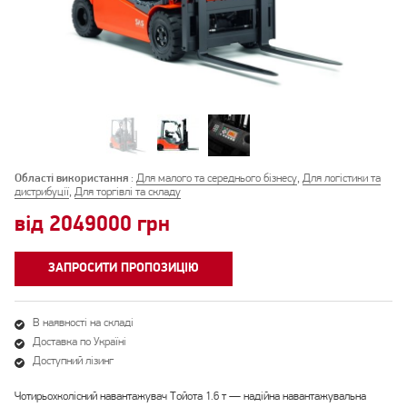
Області використання
:
Для малого та середнього бізнесу
,
Для логістики та
дистрибуції
,
Для торгівлі та складу
від 2049000 грн
ЗАПРОСИТИ ПРОПОЗИЦІЮ
В наявності на складі
Доставка по Україні
Доступний лізинг
Чотирьохколісний навантажувач Тойота 1.6 т — надійна навантажувальна