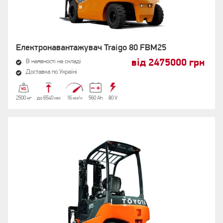
Електронавантажувач Traigo 80 FBM25
від 2475000 грн
В наявності на складі
Доставка по Україні
2500 кг
до 6540 мм
16 км/ч
560 Аh
80 V