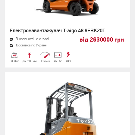
Електронавантажувач Traigo 48 9FBK20T
від 2630000 грн
В наявності на складі
Доставка по Україні
2000 кг
до 7500 мм
19 км/ч
460 Аh
48 V