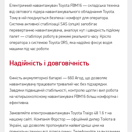
Електричний навантажувач Toyota FBM16 — складська техніка
від світового лідера навантажувального обладнання Toyota.
Тому в ній поєднується безпека і комфорт для оператора.
Система активної стабілізації SAS (опція) запобігає
перевертанню навантажувача, аналізує кут і швидкість підйому
палет — стабілізує роботу в режимі реального часу. Крісло
оператора з системою Toyota ORS, яка надійно фіксує водія
машини під час роботи.
Надійність і довговічність
Ємність акумуляторної батареї — 660 Агод, що дозволяє
навантажувачу працювати тривалий час без підзарядки.
Завдяки підвищеній стабільності, контролю щогли і вил робота
на чотирьохколісному навантажувачі FBM16 більш комфортна і
ефективна.
Замовляйте електронавантажувач Toyota Traigo 48 1.6 т на
нашому сайті. Компанія Форстор — офіційний дилер Тойота в
Україні, що дозволяє пропонувати найвигідніші ціни на
преміальну техніку від лідера ринку. Телефонуйте за вказаними