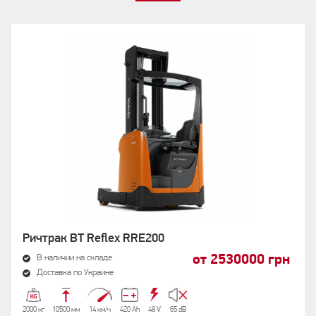
Ричтрак BT Reflex RRE200
от 2530000 грн
В наличии на складе
Доставка по Украине
2000 кг
10500 мм
14 км/ч
420 Аh
48 V
65 dB