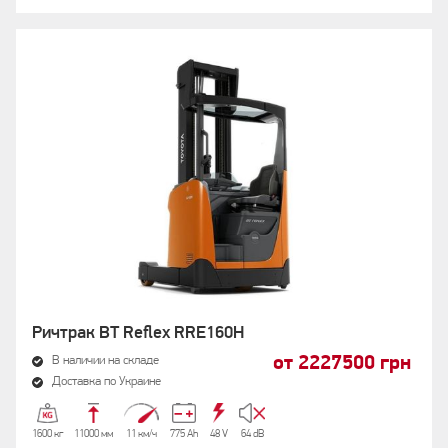
Ричтрак BT Reflex RRE160H
от 2227500 грн
В наличии на складе
Доставка по Украине
1600 кг
11000 мм
11 км/ч
775 Аh
48 V
64 dB