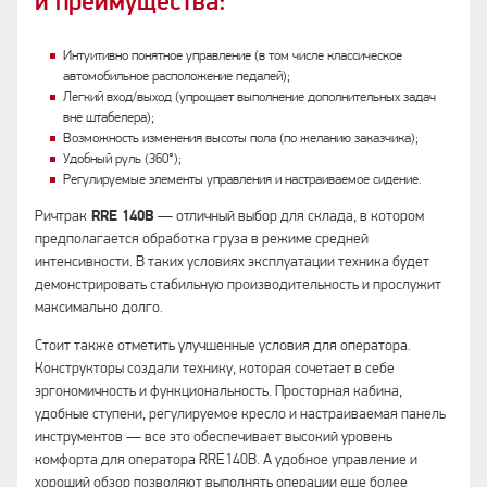
и преимущества:
Интуитивно понятное управление (в том числе классическое
автомобильное расположение педалей);
Легкий вход/выход (упрощает выполнение дополнительных задач
вне штабелера);
Возможность изменения высоты пола (по желанию заказчика);
Удобный руль (360°);
Регулируемые элементы управления и настраиваемое сидение.
Ричтрак
RRE 140B
— отличный выбор для склада, в котором
предполагается обработка груза в режиме средней
интенсивности. В таких условиях эксплуатации техника будет
демонстрировать стабильную производительность и прослужит
максимально долго.
Стоит также отметить улучшенные условия для оператора.
Конструкторы создали технику, которая сочетает в себе
эргономичность и функциональность. Просторная кабина,
удобные ступени, регулируемое кресло и настраиваемая панель
инструментов — все это обеспечивает высокий уровень
комфорта для оператора RRE140B. А удобное управление и
хороший обзор позволяют выполнять операции еще более