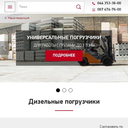
044 353-36-00
067 474-76-00
Наша продукция
УНИВЕРСАЛЬНЫЕ ПОГРУЗЧИКИ
ДИЗЕЛЬНЫЕ ПОГРУЗЧИКИ
ТЯЖЕЛЫЕ ПОГРУЗЧИКИ
ДЛЯ ОБРАБОТКИ ГРУЗА МАССОЙ ДО 5 ТОНН
ДЛЯ РАБОТЫ С ГРУЗАМИ ДО 3 ТОНН
ГРУЗОПОДЪЕМНОСТЬ ДО 8 ТОНН
ПОДРОБНЕЕ
ПОДРОБНЕЕ
ПОДРОБНЕЕ
Дизельные погрузчики
Сортировать по: