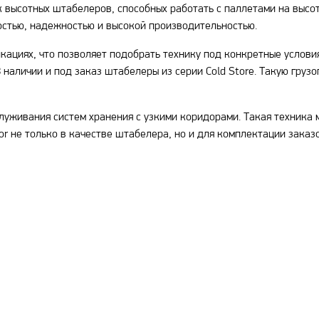
ысотных штабелеров, способных работать с паллетами на высоте 
остью, надежностью и высокой производительностью.
ациях, что позволяет подобрать технику под конкретные услови
В наличии и под заказ штабелеры из серии Cold Store. Такую гру
уживания систем хранения с узкими коридорами. Такая техника 
r не только в качестве штабелера, но и для комплектации заказ