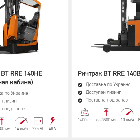
 BT RRE 140HE
Ричтрак BT RRE 140
ная кабина)
Доставка по Украине
Доступен лизинг
а по Украине
Поставка под заказ
н лизинг
а под заказ
1400 кг
до 8500 мм
10 км/ч
00 мм
14 км/ч
775 Аh
48 V