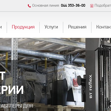
Основная линия:
044 353-36-00
Подобрат
и
Продукция
Услуги
Решения
Контак
T
T
ЕРИИ
ЕРИИ
АБЕЛЕРЫ ДЛЯ
ТУ ДО 8.5 МЕТРА