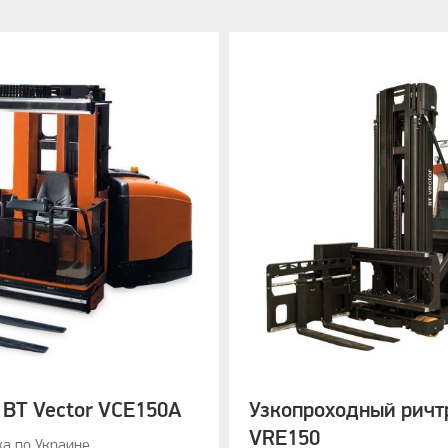
 BT Vector VCE150A
Узкопроходный ричт
VRE150
а по Украине