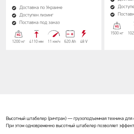
Доступе
Доставка по Украине
Поставк
Доступен лизинг
Поставка под заказ
1500 кг
102
1200 кг
4110 мм
11 км/ч
620 Аh
48 V
Высотный штабелер (ричтрак) — грузоподъемная техника для о
При этом одновременно высотный штабелер позволяет эффект