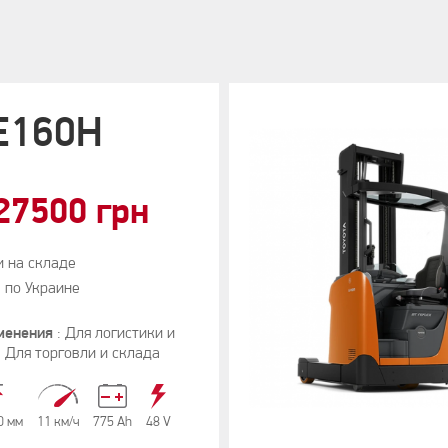
RE160H
27500 грн
и на складе
 по Украине
менения
:
Для логистики и
,
Для торговли и склада
0 мм
11 км/ч
775 Аh
48 V