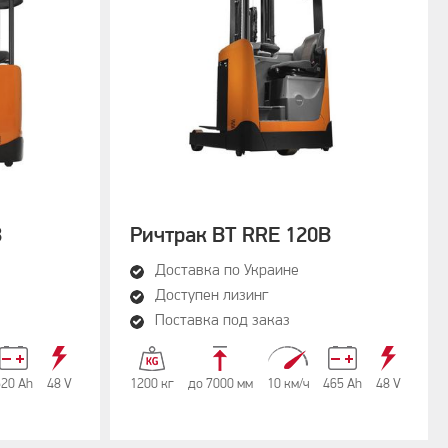
B
Ричтрак BT RRE 120B
Доставка по Украине
Доступен лизинг
Поставка под заказ
620 Аh
48 V
1200 кг
до 7000 мм
10 км/ч
465 Аh
48 V