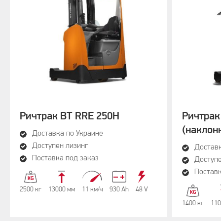
Ричтрак BT RRE 250H
Ричтрак
(наклон
Доставка по Украине
Доступен лизинг
Доставк
Поставка под заказ
Доступе
Поставк
2500 кг
13000 мм
11 км/ч
930 Аh
48 V
1400 кг
110
66 dB