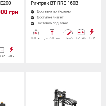
RE200
Ричтрак BT RRE 160B
000 грн
Доставка по Украине
Доступен лизинг
Поставка под заказ
1600 кг
до 8500 мм
10 км/ч
620 Аh
48 V
0 Аh
48 V