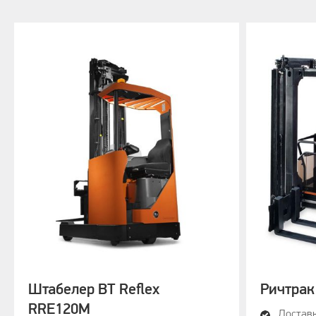
66 dB
Штабелер BT Reflex
Ричтрак
RRE120M
Доставк