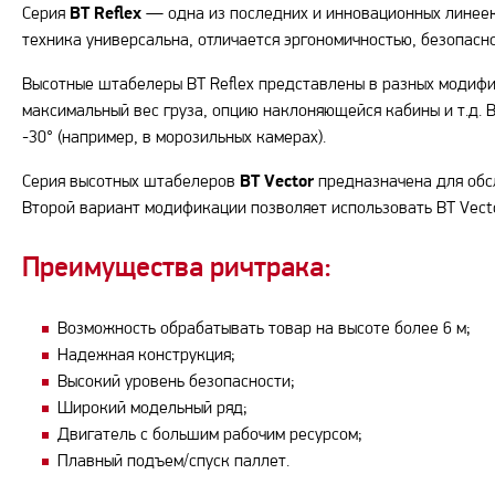
Серия
BT Reflex
— одна из последних и инновационных линеек в
техника универсальна, отличается эргономичностью, безопасн
Высотные штабелеры BT Reflex представлены в разных модифик
максимальный вес груза, опцию наклоняющейся кабины и т.д. 
-30° (например, в морозильных камерах).
Серия высотных штабелеров
BT Vector
предназначена для обсл
Второй вариант модификации позволяет использовать BT Vecto
Преимущества ричтрака:
Возможность обрабатывать товар на высоте более 6 м;
Надежная конструкция;
Высокий уровень безопасности;
Широкий модельный ряд;
Двигатель с большим рабочим ресурсом;
Плавный подъем/спуск паллет.