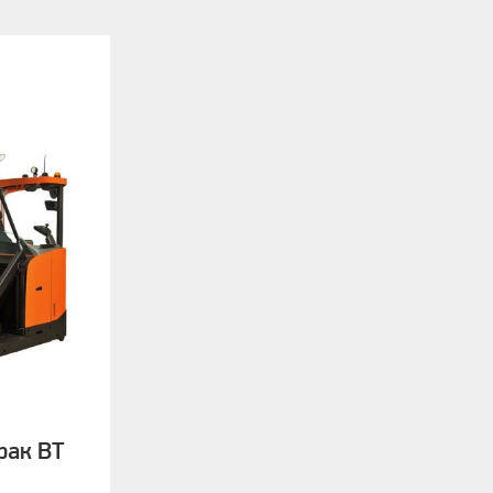
рак BT