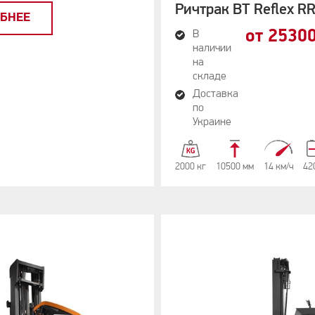
Ричтрак BT Reflex R
БНЕЕ
от 2530
В
наличии
на
складе
Доставка
по
Украине
2000 кг
10500 мм
14 км/ч
42
65 dB