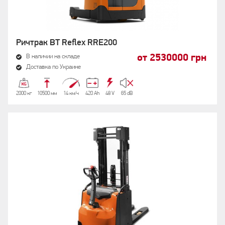
Ричтрак BT Reflex RRE200
от 2530000 грн
В наличии на складе
Доставка по Украине
2000 кг
10500 мм
14 км/ч
420 Аh
48 V
65 dB