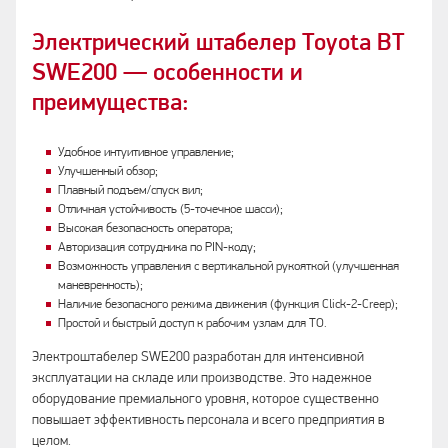
Электрический штабелер Toyota BT
SWE200 — особенности и
преимущества:
Удобное интуитивное управление;
Улучшенный обзор;
Плавный подъем/спуск вил;
Отличная устойчивость (5-точечное шасси);
Высокая безопасность оператора;
Авторизация сотрудника по PIN-коду;
Возможность управления с вертикальной рукояткой (улучшенная
маневренность);
Наличие безопасного режима движения (функция Click-2-Creep);
Простой и быстрый доступ к рабочим узлам для ТО.
Электроштабелер SWE200 разработан для интенсивной
эксплуатации на складе или производстве. Это надежное
оборудование премиального уровня, которое существенно
повышает эффективность персонала и всего предприятия в
целом.