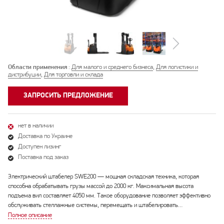
Области применения
:
Для малого и среднего бизнеса
,
Для логистики и
дистрибуции
,
Для торговли и склада
ЗАПРОСИТЬ ПРЕДЛОЖЕНИЕ
нет в наличии
Доставка по Украине
Доступен лизинг
Поставка под заказ
Электрический штабелер SWE200 — мощная складская техника, которая
способна обрабатывать грузы массой до 2000 кг. Максимальная высота
подъема вил составляет 4050 мм. Такое оборудование позволяет эффективно
обслуживать стеллажные системы, перемещать и штабелировать…
Полное описание